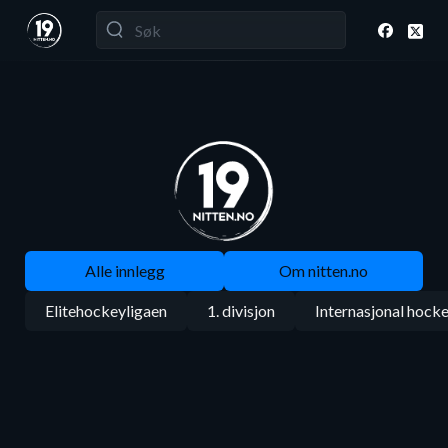
Alle innlegg
Om nitten.no
Elitehockeyligaen
1. divisjon
Internasjonal hock