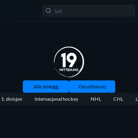
Alle innlegg
Om nitten.no
1. divisjon
Internasjonal hockey
NHL
CHL
L