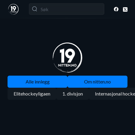
Alle innlegg
Om nitten.no
Elitehockeyligaen
1. divisjon
Internasjonal hock