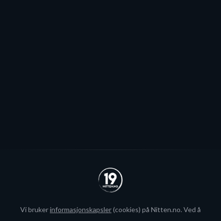
sannsynlig
Patrick Elvsveen er trolig tapt for Stavanger Oilers og
blir neppe Storhamar-spiller da det er konkret
interesse fra utlandet for landslagsspilleren.
Se alle
Vi bruker
informasjonskapsler
(cookies) på Nitten.no. Ved å