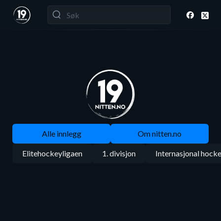
Alle innlegg
Om nitten.no
Elitehockeyligaen
1. divisjon
Internasjonal hock