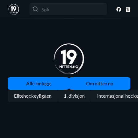
Alle innlegg
Om nitten.no
Elitehockeyligaen
1. divisjon
Internasjonal hock