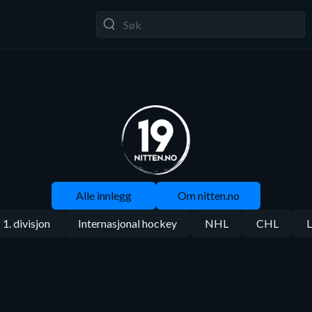
Alle innlegg
Om nitten.no
1. divisjon
Internasjonal hockey
NHL
CHL
L