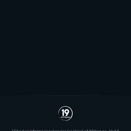
Mot EHL-exit for Elvsveen: - Mest
sannsynlig
Patrick Elvsveen er trolig tapt for Stavanger Oilers og
blir neppe Storhamar-spiller da det er konkret
interesse fra utlandet for landslagsspilleren.
Se alle
Vi bruker
informasjonskapsler
(cookies) på Nitten.no. Ved å