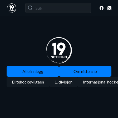
Alle innlegg
Om nitten.no
Elitehockeyligaen
1. divisjon
Internasjonal hock