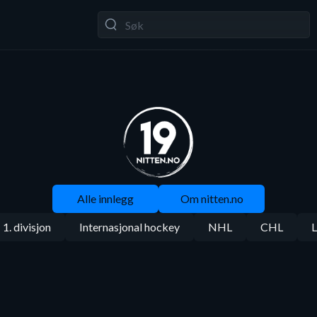
Alle innlegg
Om nitten.no
1. divisjon
Internasjonal hockey
NHL
CHL
L