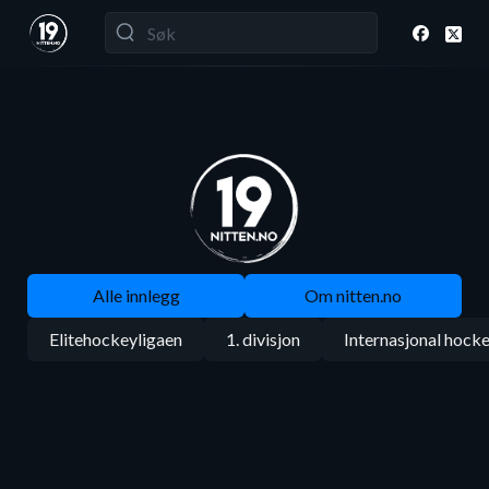
Alle innlegg
Om nitten.no
Elitehockeyligaen
1. divisjon
Internasjonal hock