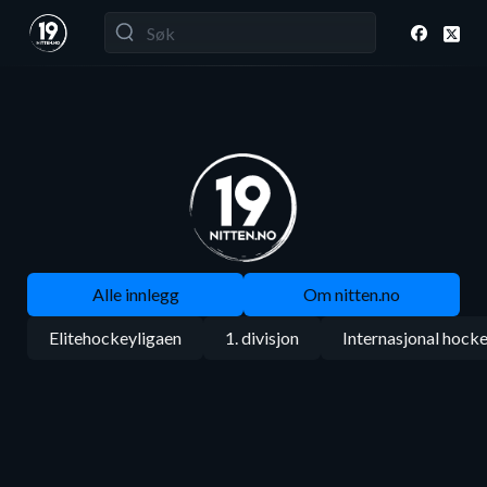
Alle innlegg
Om nitten.no
Elitehockeyligaen
1. divisjon
Internasjonal hock