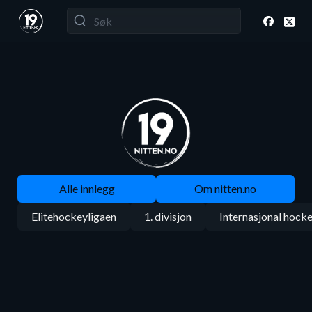
Alle innlegg
Om nitten.no
Elitehockeyligaen
1. divisjon
Internasjonal hock