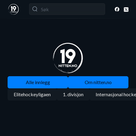
Alle innlegg
Om nitten.no
Elitehockeyligaen
1. divisjon
Internasjonal hock