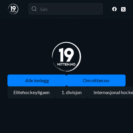
Alle innlegg
Om nitten.no
Elitehockeyligaen
1. divisjon
Internasjonal hock