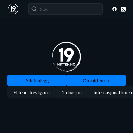
Alle innlegg
Om nitten.no
Elitehockeyligaen
1. divisjon
Internasjonal hock