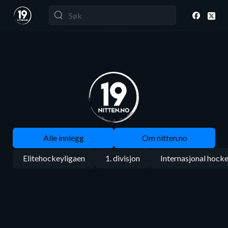
Alle innlegg
Om nitten.no
Elitehockeyligaen
1. divisjon
Internasjonal hock