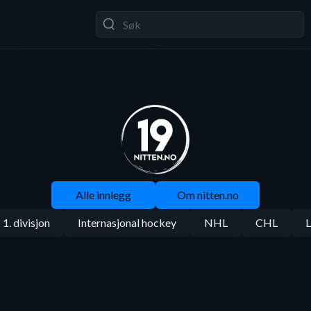
Alle innlegg
Om nitten.no
1. divisjon
Internasjonal hockey
NHL
CHL
L