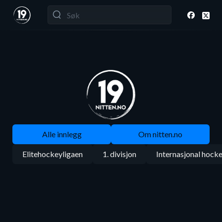
Alle innlegg
Om nitten.no
Elitehockeyligaen
1. divisjon
Internasjonal hock