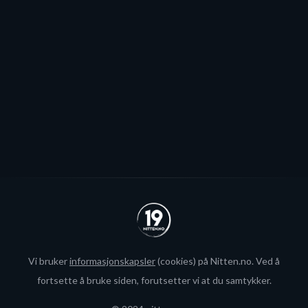
Stjernen ønsker seg to offensive importer, men
spillerjakten er satt på pause og erstattet med jakt på
økte rammer.
Se alle
Vi bruker
informasjonskapsler
(cookies) på Nitten.no. Ved å
fortsette å bruke siden, forutsetter vi at du samtykker.