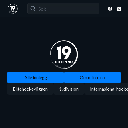
Alle innlegg
Om nitten.no
Elitehockeyligaen
1. divisjon
Internasjonal hock