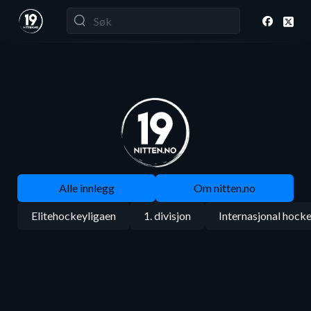
Alle innlegg
Om nitten.no
Elitehockeyligaen
1. divisjon
Internasjonal hock