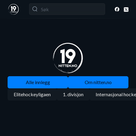
Alle innlegg
Om nitten.no
Elitehockeyligaen
1. divisjon
Internasjonal hock