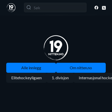
Alle innlegg
Om nitten.no
Elitehockeyligaen
1. divisjon
Internasjonal hock