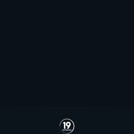
Elitehockeyligaen
Mot EHL-exit for Elvsveen: - Mest
sannsynlig
Patrick Elvsveen er trolig tapt for Stavanger Oilers og
blir neppe Storhamar-spiller da det er konkret
interesse fra utlandet for landslagsspilleren.
Se alle