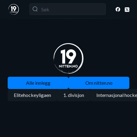
Alle innlegg
Om nitten.no
Elitehockeyligaen
1. divisjon
Internasjonal hock