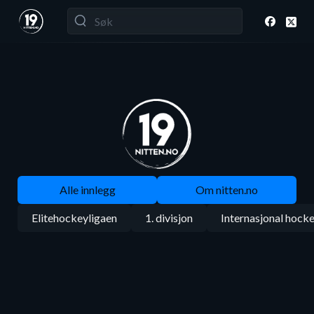
Alle innlegg
Om nitten.no
Elitehockeyligaen
1. divisjon
Internasjonal hock