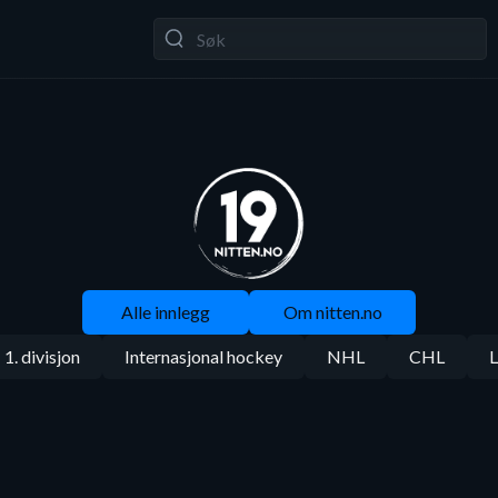
Alle innlegg
Om nitten.no
1. divisjon
Internasjonal hockey
NHL
CHL
L