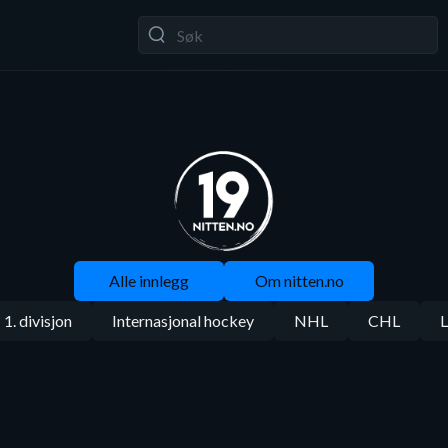
Alle innlegg
Om nitten.no
1. divisjon
Internasjonal hockey
NHL
CHL
L