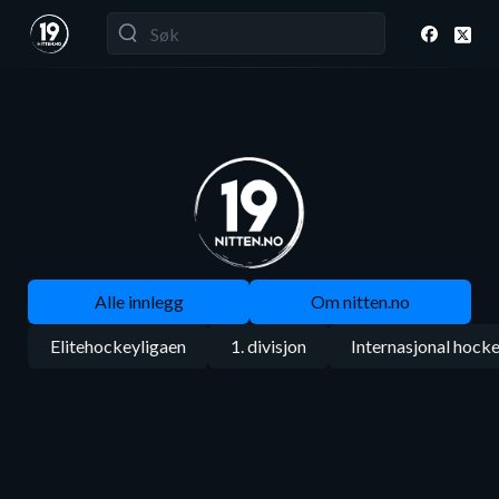
Alle innlegg
Om nitten.no
Elitehockeyligaen
1. divisjon
Internasjonal hock