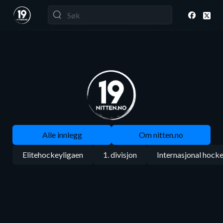
Alle innlegg
Om nitten.no
Elitehockeyligaen
1. divisjon
Internasjonal hock