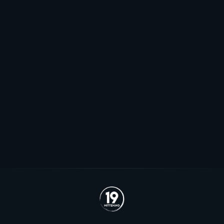
Pauser spillerjakten: - Har to plasser
jeg håper vi kommer til å fylle
Stjernen ønsker seg to offensive importer, men
spillerjakten er satt på pause og erstattet med jakt på
økte rammer.
Se alle