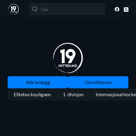
Alle innlegg
Om nitten.no
Elitehockeyligaen
1. divisjon
Internasjonal hock