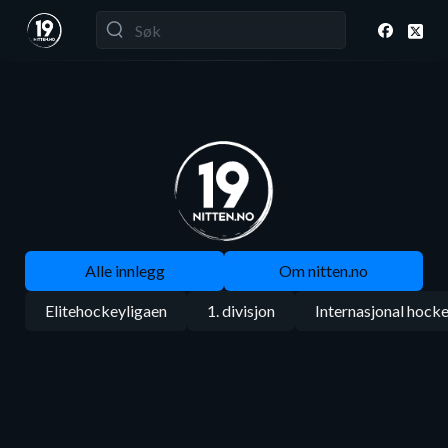
Alle innlegg
Om nitten.no
Elitehockeyligaen
1. divisjon
Internasjonal hock