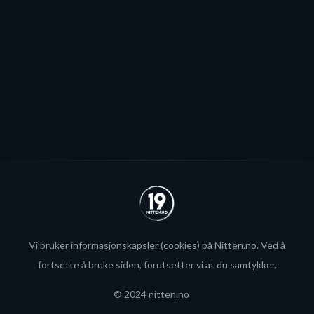
spillerjakten er satt på pause og erstattet med jakt på
økte rammer.
Se alle
Vi bruker
informasjonskapsler
(cookies) på Nitten.no. Ved å
fortsette å bruke siden, forutsetter vi at du samtykker.
© 2024 nitten.no