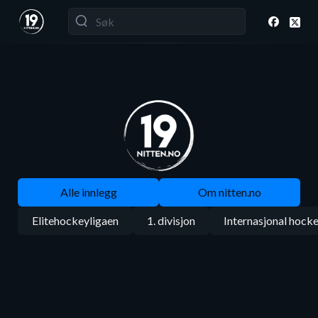
Alle innlegg
Om nitten.no
Elitehockeyligaen
1. divisjon
Internasjonal hock