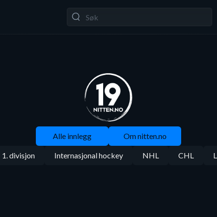
Alle innlegg
Om nitten.no
1. divisjon
Internasjonal hockey
NHL
CHL
L