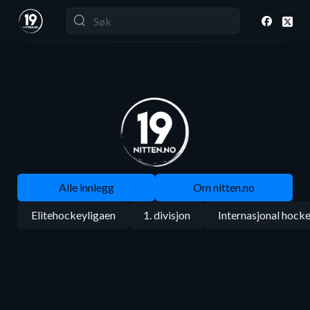
Alle innlegg
Om nitten.no
Elitehockeyligaen
1. divisjon
Internasjonal hock