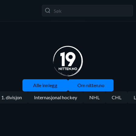
Alle innlegg
Om nitten.no
1. divisjon
Internasjonal hockey
NHL
CHL
L