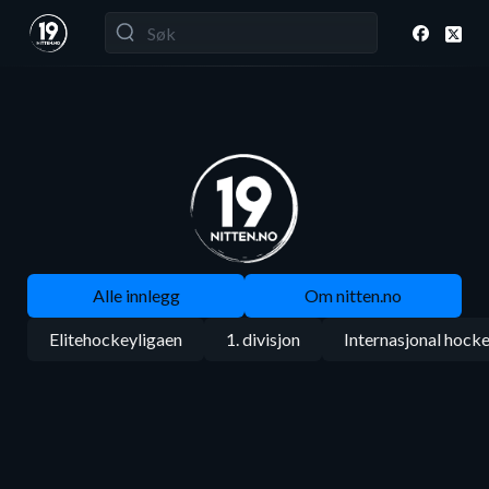
Alle innlegg
Om nitten.no
Elitehockeyligaen
1. divisjon
Internasjonal hock