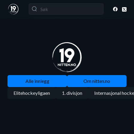
Alle innlegg
Om nitten.no
Elitehockeyligaen
1. divisjon
Internasjonal hock