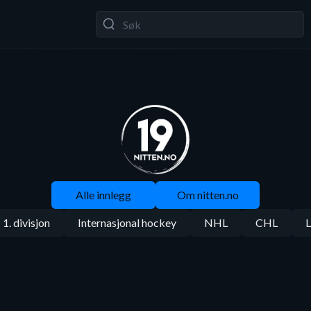
Alle innlegg
Om nitten.no
1. divisjon
Internasjonal hockey
NHL
CHL
L