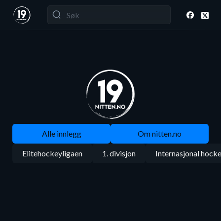
Alle innlegg
Om nitten.no
Elitehockeyligaen
1. divisjon
Internasjonal hock