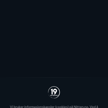
Mot EHL-exit for Elvsveen: - Mest
sannsynlig
Patrick Elvsveen er trolig tapt for Stavanger Oilers og
blir neppe Storhamar-spiller da det er konkret
interesse fra utlandet for landslagsspilleren.
Se alle
Vi bruker
informasjonskapsler
(cookies) på Nitten.no. Ved å