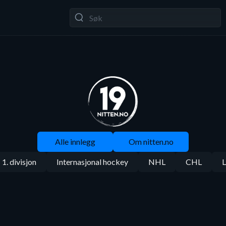
Alle innlegg
Om nitten.no
1. divisjon
Internasjonal hockey
NHL
CHL
L