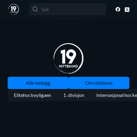
Alle innlegg
Om nitten.no
Elitehockeyligaen
1. divisjon
Internasjonal hock