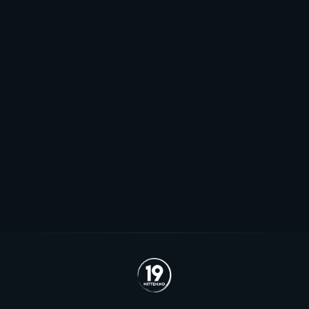
Mot EHL-exit for Elvsveen: - Mest
sannsynlig
Patrick Elvsveen er trolig tapt for Stavanger Oilers og
blir neppe Storhamar-spiller da det er konkret
interesse fra utlandet for landslagsspilleren.
Se alle