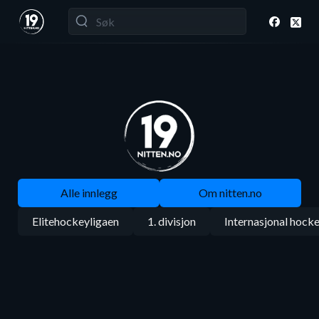
Alle innlegg
Om nitten.no
Elitehockeyligaen
1. divisjon
Internasjonal hock