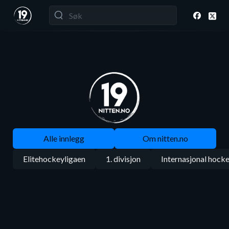
Alle innlegg
Om nitten.no
Elitehockeyligaen
1. divisjon
Internasjonal hock