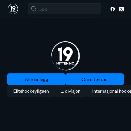
Alle innlegg
Om nitten.no
Elitehockeyligaen
1. divisjon
Internasjonal hock