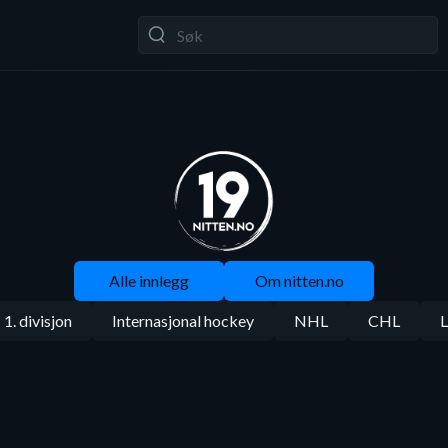
Alle innlegg
Om nitten.no
1. divisjon
Internasjonal hockey
NHL
CHL
L