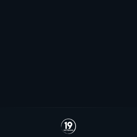
Pauser spillerjakten: - Har to plasser
jeg håper vi kommer til å fylle
Stjernen ønsker seg to offensive importer, men
spillerjakten er satt på pause og erstattet med jakt på
økte rammer.
Se alle