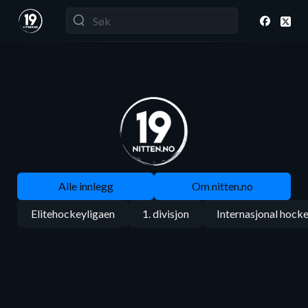
Alle innlegg
Om nitten.no
Elitehockeyligaen
1. divisjon
Internasjonal hock