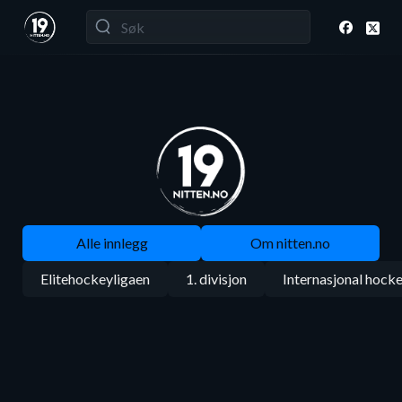
Alle innlegg
Om nitten.no
Elitehockeyligaen
1. divisjon
Internasjonal hock