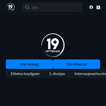
Alle innlegg
Om nitten.no
Elitehockeyligaen
1. divisjon
Internasjonal hock