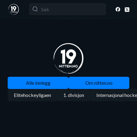
Alle innlegg
Om nitten.no
Elitehockeyligaen
1. divisjon
Internasjonal hock