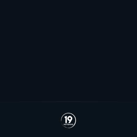
Mot EHL-exit for Elvsveen: - Mest
sannsynlig
Patrick Elvsveen er trolig tapt for Stavanger Oilers og
blir neppe Storhamar-spiller da det er konkret
interesse fra utlandet for landslagsspilleren.
Se alle