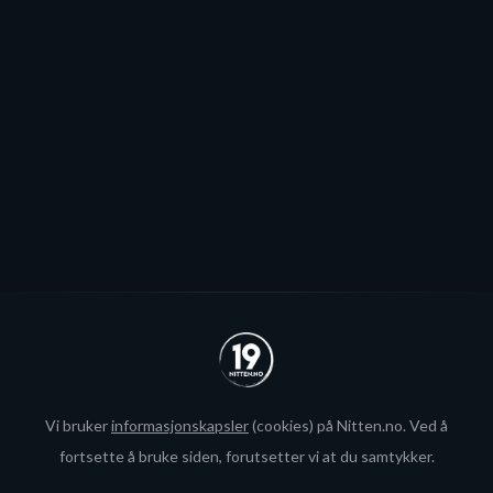
Patrick Elvsveen er trolig tapt for Stavanger Oilers og
blir neppe Storhamar-spiller da det er konkret
interesse fra utlandet for landslagsspilleren.
Se alle
Vi bruker
informasjonskapsler
(cookies) på Nitten.no. Ved å
fortsette å bruke siden, forutsetter vi at du samtykker.