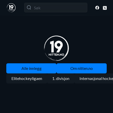
Alle innlegg
Om nitten.no
Elitehockeyligaen
1. divisjon
Internasjonal hock