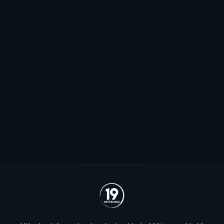
Mot EHL-exit for Elvsveen: - Mest
sannsynlig
Patrick Elvsveen er trolig tapt for Stavanger Oilers og
blir neppe Storhamar-spiller da det er konkret
interesse fra utlandet for landslagsspilleren.
Se alle