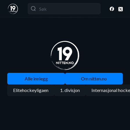
Alle innlegg
Om nitten.no
Elitehockeyligaen
1. divisjon
Internasjonal hock