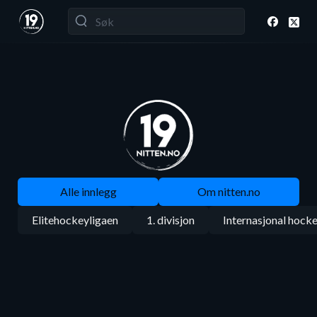
Alle innlegg
Om nitten.no
Elitehockeyligaen
1. divisjon
Internasjonal hock